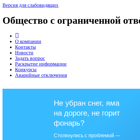
Версия для слабовидящих
Общество с ограниченной от
О компании
Контакты
Новости
Задать вопрос
Раскрытие информации
Конкурсы
Аварийные отключения
Не убран снег, яма
на дороге, не горит
фонарь?
Столкнулись с проблемой —