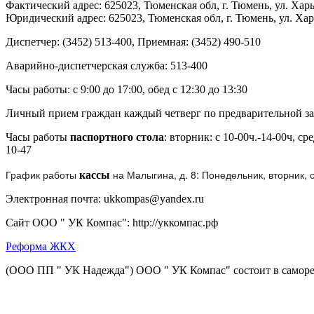
Фактический адрес: 625023, Тюменская обл, г. Тюмень, ул. Харьк
Юридический адрес: 625023, Тюменская обл, г. Тюмень, ул. Харьк
Диспетчер: (3452) 513-400, Приемная: (3452) 490-510
Аварийно-диспетчерская служба: 513-400
Часы работы: с 9:00 до 17:00, обед с 12:30 до 13:30
Личный прием граждан каждый четверг по предварительной за
Часы работы
паспортного стола
: вторник: с 10-00ч.-14-00ч, ср
10-47
График работы
на Малыгина, д. 8: Понедельник, вторник, ср
кассы
Электронная почта: ukkompas@yandex.ru
Сайт ООО " УК Компас": http://уккомпас.рф
Реформа ЖКХ
(ООО ПП " УК Надежда") ООО " УК Компас" состоит в самор