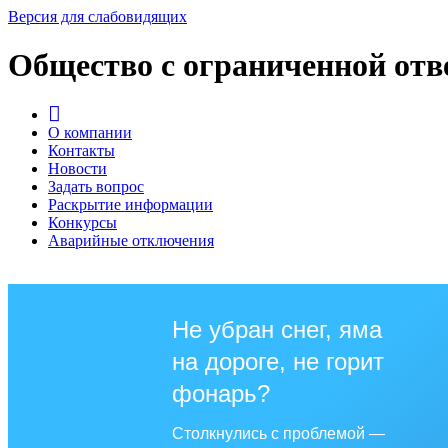
Версия для слабовидящих
Общество с ограниченной от
О компании
Контакты
Новости
Задать вопрос
Раскрытие информации
Конкурсы
Аварийные отключения
Не убран снег, яма
на дороге, не горит
фонарь?
Столкнулись с проблемой —