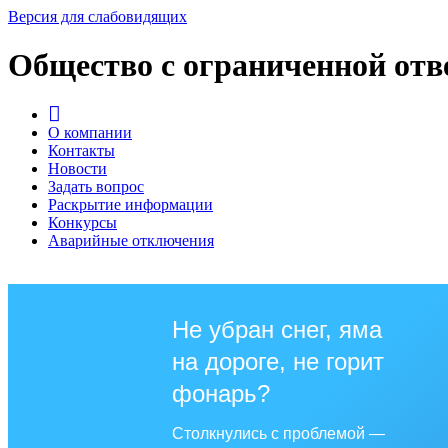
Версия для слабовидящих
Общество с ограниченной от
О компании
Контакты
Новости
Задать вопрос
Раскрытие информации
Конкурсы
Аварийные отключения
Не убран снег, яма
на дороге, не горит
фонарь?
Столкнулись с проблемой —